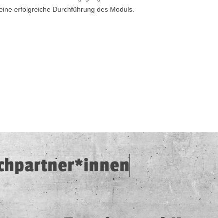
eine erfolgreiche Durchführung des Moduls.
e
rte
chpartner*innen