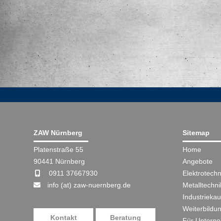
ZAW Nürnberg
Sitemap
Platenstraße 55
Home
90441 Nürnberg
Angebote
0911 37667930
Elektrotechn
info (at) zaw-nuernberg.de
Metalltechni
Industriekau
Weiterbildu
Kontakt
Beratung
Für Untern