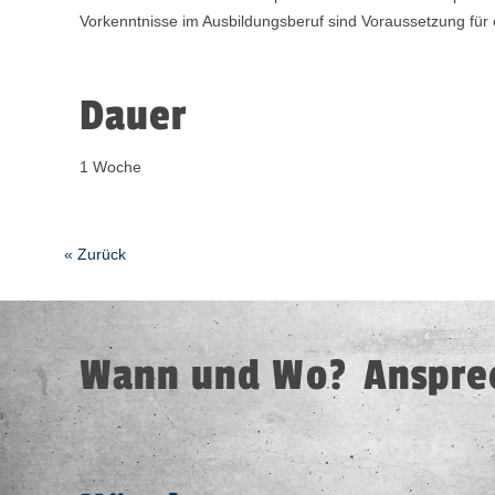
Vorkenntnisse im Ausbildungsberuf sind Voraussetzung für 
Dauer
1 Woche
« Zurück
Wann und Wo?
Termin
Stando
Anspre