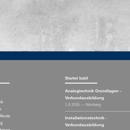
Startet bald
Analogtechnik Grundlagen -
Verbundausbildung
ik
1.9.2026 — Nürnberg
k
fleute
Installationstechnik -
ng
Verbundausbildung
ehmen