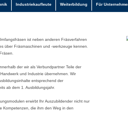
hnik
Industriekaufleute
Weiterbildung
Für Unternehme
Umfangsfräsen ist neben anderen Fräsverfahren
lles über Fräsmaschinen und -werkzeuge kennen.
 Fräsen.
nnerhalb der wir als Verbundpartner Teile der
n Handwerk und Industrie übernehmen. Wir
usbildungsinhalte entsprechend der
its ab dem 1. Ausbildungsjahr.
ldungsmodulen erwirbt Ihr Auszubildender nicht nur
ale Kompetenzen, die ihm den Weg in den