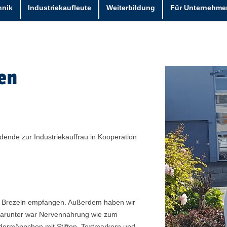
hnik
Industriekaufleute
Weiterbildung
Für Unternehme
en
dende zur Industriekauffrau in Kooperation
en Brezeln empfangen. Außerdem haben wir
arunter war Nervennahrung wie zum
dermäppchen mit Stiften, Textmarkern und