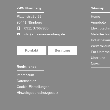
ZAW Nürnberg
Sitemap
Platenstraße 55
Home
90441 Nürnberg
Angebote
0911 37667930
Elektrotechn
info (at) zaw-nuernberg.de
Metalltechni
Industriekau
Weiterbildu
Kontakt
Beratung
Für Untern
Über uns
News
Rechtliches
Impressum
Datenschutz
Cookie-Einstellungen
Hinweisgeberschutzgesetz