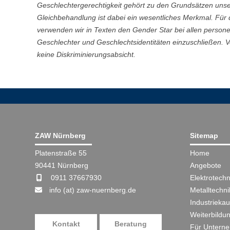
Geschlechtergerechtigkeit gehört zu den Grundsätzen uns
Gleichbehandlung ist dabei ein wesentliches Merkmal. Für
verwenden wir in Texten den Gender Star bei allen perso
Geschlechter und Geschlechtsidentitäten einzuschließen. 
keine Diskriminierungsabsicht.
ZAW Nürnberg
Sitemap
Platenstraße 55
Home
90441 Nürnberg
Angebote
0911 37667930
Elektrotechn
info (at) zaw-nuernberg.de
Metalltechni
Industriekau
Weiterbildu
Kontakt
Beratung
Für Untern