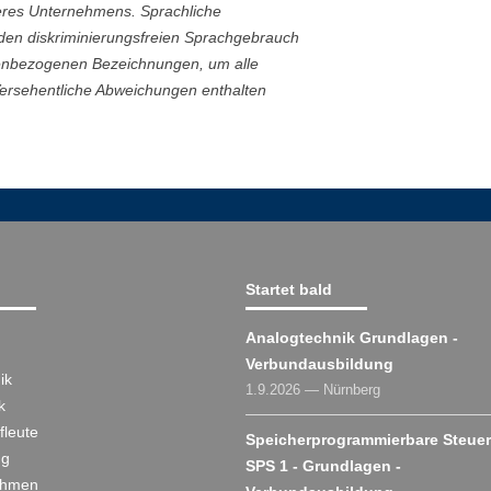
eres Unternehmens. Sprachliche
 den diskriminierungsfreien Sprachgebrauch
nenbezogenen Bezeichnungen, um alle
Versehentliche Abweichungen enthalten
Startet bald
Analogtechnik Grundlagen -
Verbundausbildung
ik
1.9.2026 — Nürnberg
k
fleute
Speicherprogrammierbare Steue
ng
SPS 1 - Grundlagen -
ehmen